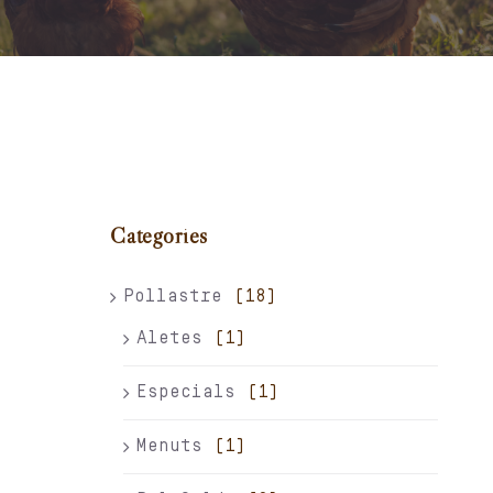
Carret
El meu compte
Català
Categories
Pollastre
(18)
Aletes
(1)
Especials
(1)
Menuts
(1)