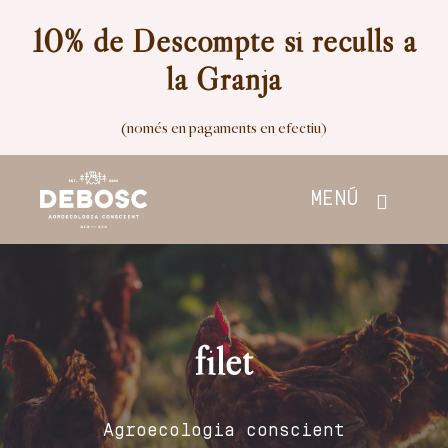
Skip
10% de Descompte si reculls a
to
la Granja
content
(només en pagaments en efectiu)
MENÚ
Inici
Botiga
filet
Nosaltres
Agroecologia conscient
Contacte