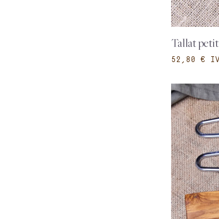
Tallat peti
€