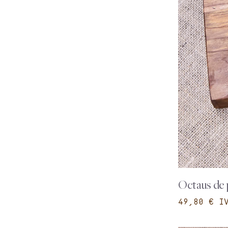
Octaus de p
€