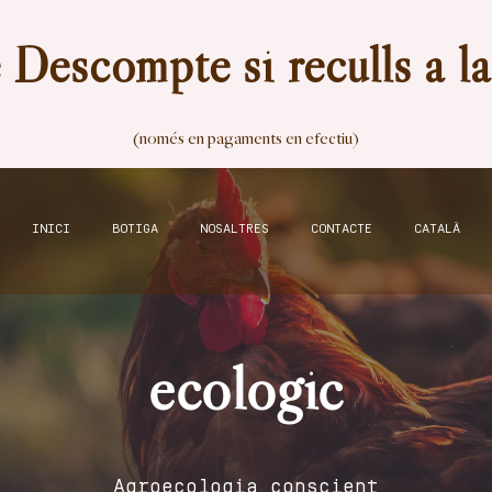
Descompte si reculls a l
(només en pagaments en efectiu)
INICI
BOTIGA
NOSALTRES
CONTACTE
CATALÀ
ecologic
Agroecologia conscient