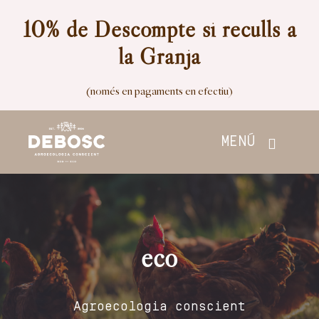
Skip
10% de Descompte si reculls a
to
la Granja
content
(només en pagaments en efectiu)
MENÚ
Inici
Botiga
eco
Nosaltres
Agroecologia conscient
Contacte