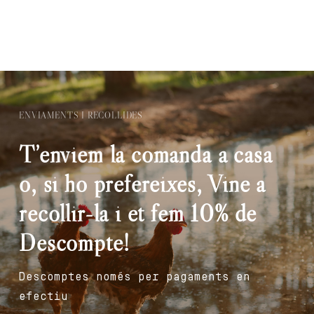
ENVIAMENTS I RECOLLIDES
T’enviem la comanda a casa
o, si ho prefereixes, Vine a
recollir-la i et fem 10% de
Descompte!
Descomptes només per pagaments en
efectiu