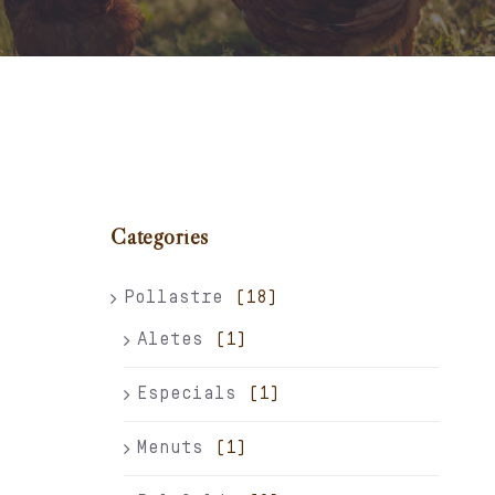
Carret
El meu compte
Català
Categories
Pollastre
(18)
Aletes
(1)
Especials
(1)
Menuts
(1)