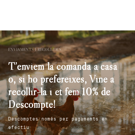
ENVIAMENTS I RECOLLIDES
T’enviem la comanda a casa
o, si ho prefereixes, Vine a
recollir-la i et fem 10% de
Descompte!
Descomptes només per pagaments en
efectiu