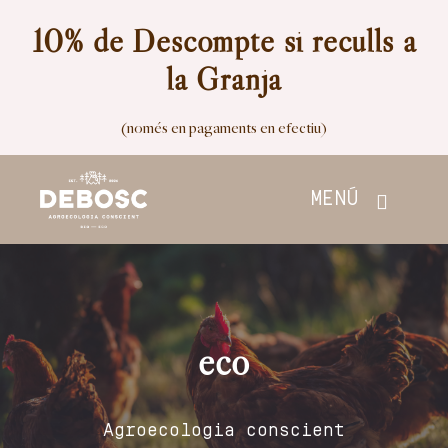
Skip
10% de Descompte si reculls a
to
la Granja
content
(només en pagaments en efectiu)
MENÚ
Inici
Botiga
eco
Nosaltres
Agroecologia conscient
Contacte