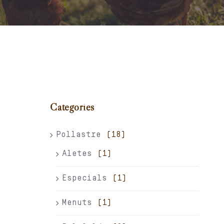
Carret
El meu compte
Català
Categories
Pollastre
(18)
Aletes
(1)
Especials
(1)
Menuts
(1)