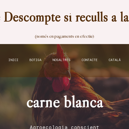
Descompte si reculls a l
(només en pagaments en efectiu)
INICI
BOTIGA
NOSALTRES
CONTACTE
CATALÀ
carne blanca
Agroecologia conscient