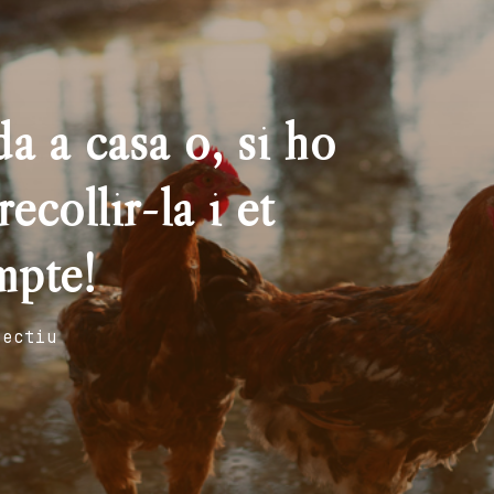
a a casa o, si ho
ecollir-la i et
mpte!
fectiu