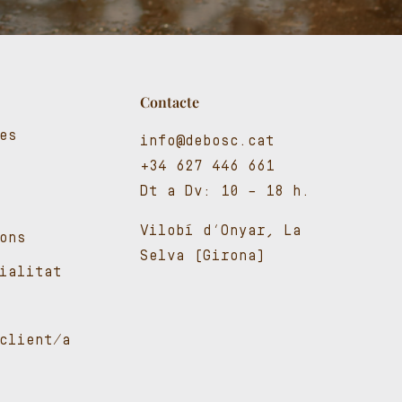
Contacte
es
info@debosc.cat
+34 627 446 661
Dt a Dv: 10 – 18 h.
Vilobí d’Onyar, La
ons
Selva (Girona)
cialitat
client/a