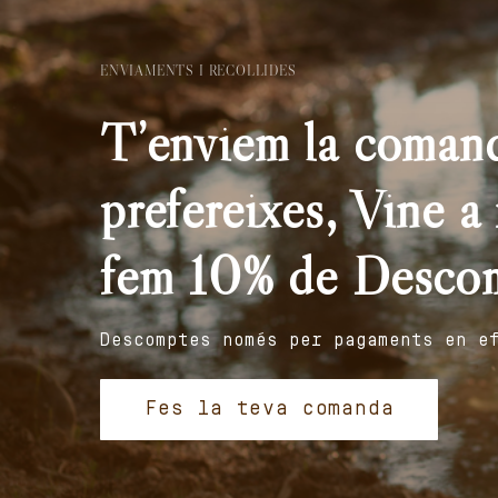
ENVIAMENTS I RECOLLIDES
T’enviem la comand
prefereixes, Vine a r
fem 10% de Desco
Descomptes només per pagaments en e
Fes la teva comanda