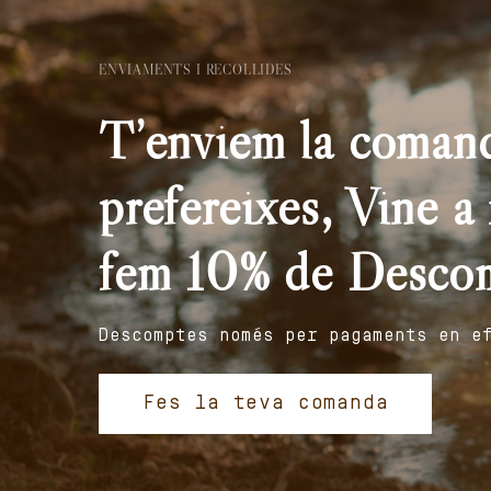
ENVIAMENTS I RECOLLIDES
T’enviem la comand
prefereixes, Vine a r
fem 10% de Desco
Descomptes només per pagaments en e
Fes la teva comanda