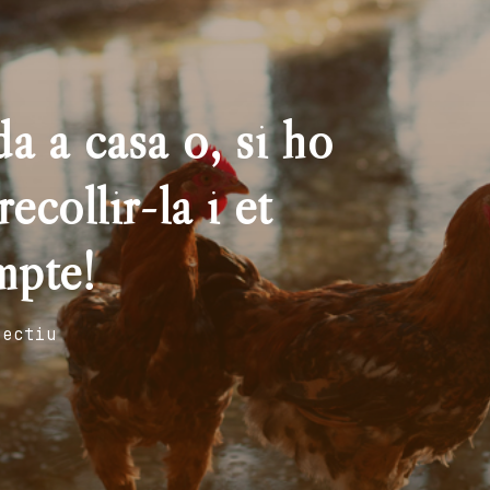
a a casa o, si ho
ecollir-la i et
mpte!
fectiu