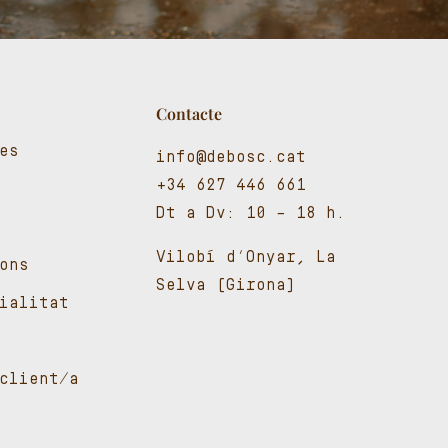
Contacte
es
info@debosc.cat
+34 627 446 661
Dt a Dv: 10 – 18 h.
Vilobí d’Onyar, La
ons
Selva (Girona)
cialitat
client/a