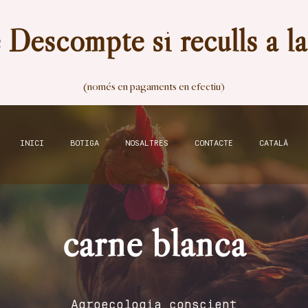
Descompte si reculls a l
(només en pagaments en efectiu)
INICI
BOTIGA
NOSALTRES
CONTACTE
CATALÀ
carne blanca
Agroecologia conscient