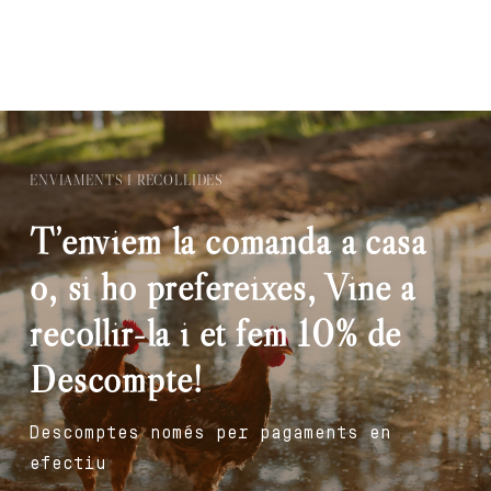
ENVIAMENTS I RECOLLIDES
T’enviem la comanda a casa
o, si ho prefereixes, Vine a
recollir-la i et fem 10% de
Descompte!
Descomptes només per pagaments en
efectiu