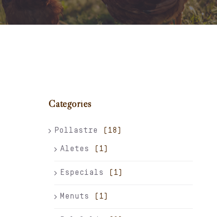
Carret
El meu compte
Català
Categories
Pollastre
(18)
Aletes
(1)
Especials
(1)
Menuts
(1)