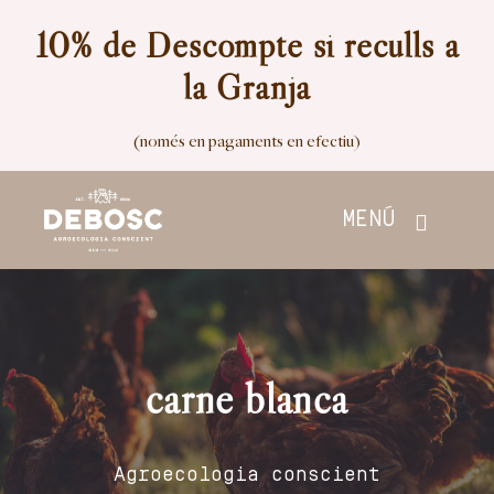
Skip
10% de Descompte si reculls a
to
la Granja
content
(només en pagaments en efectiu)
MENÚ
Inici
Botiga
carne blanca
Nosaltres
Agroecologia conscient
Contacte