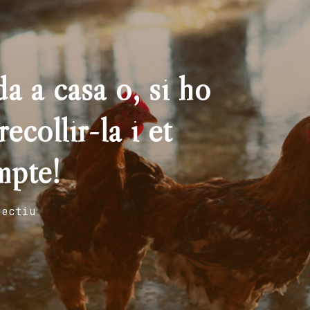
a a casa o, si ho
ecollir-la i et
mpte!
fectiu