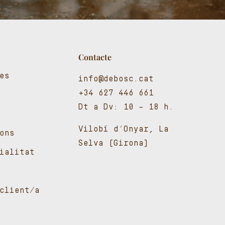
Contacte
es
info@debosc.cat
+34 627 446 661
Dt a Dv: 10 – 18 h.
Vilobí d’Onyar, La
ons
Selva (Girona)
cialitat
client/a