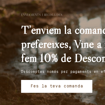
ENVIAMENTS I RECOLLIDES
T’enviem la comand
prefereixes, Vine a r
fem 10% de Desco
Descomptes només per pagaments en e
Fes la teva comanda