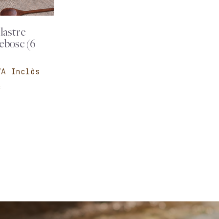
lastre
ebosc (6
c