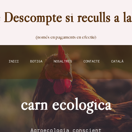
Descompte si reculls a l
(només en pagaments en efectiu)
INICI
BOTIGA
NOSALTRES
CONTACTE
CATALÀ
carn ecologica
Agroecologia conscient