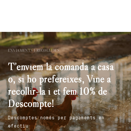
ENVIAMENTS I RECOLLIDES
T’enviem la comanda a casa
o, si ho prefereixes, Vine a
recollir-la i et fem 10% de
Descompte!
Descomptes només per pagaments en
efectiu