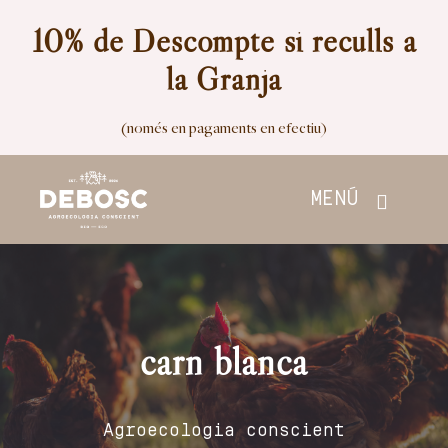
Skip
10% de Descompte si reculls a
to
la Granja
content
(només en pagaments en efectiu)
MENÚ
Inici
Botiga
carn blanca
Nosaltres
Agroecologia conscient
Contacte