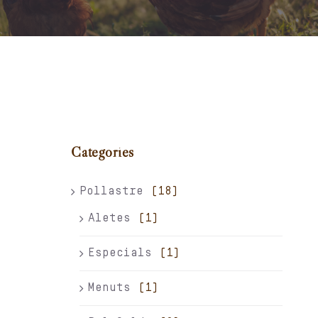
Carret
El meu compte
Català
Categories
Pollastre
(18)
Aletes
(1)
Especials
(1)
Menuts
(1)