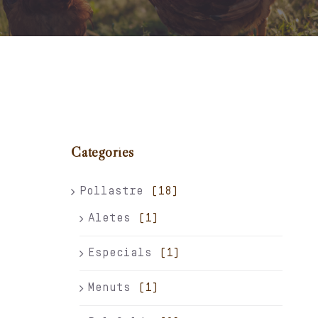
Carret
El meu compte
Català
Categories
Pollastre
(18)
Aletes
(1)
Especials
(1)
Menuts
(1)