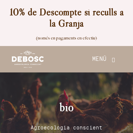
Skip
10% de Descompte si reculls a
to
la Granja
content
(només en pagaments en efectiu)
MENÚ
Inici
Botiga
bio
Nosaltres
Agroecologia conscient
Contacte