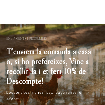
ENVIAMENTS I RECOLLIDES
T’enviem la comanda a casa
o, si ho prefereixes, Vine a
recollir-la i et fem 10% de
Descompte!
Descomptes només per pagaments en
efectiu