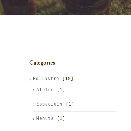
Carret
El meu compte
Català
Categories
Pollastre
(18)
Aletes
(1)
Especials
(1)
Menuts
(1)