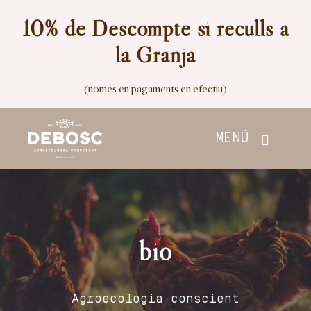
Skip
10% de Descompte si reculls a
to
la Granja
content
(només en pagaments en efectiu)
MENÚ
Inici
Botiga
bio
Nosaltres
Agroecologia conscient
Contacte