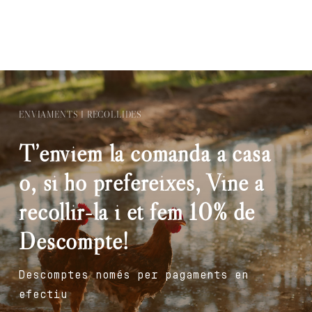
ENVIAMENTS I RECOLLIDES
T’enviem la comanda a casa
o, si ho prefereixes, Vine a
recollir-la i et fem 10% de
Descompte!
Descomptes només per pagaments en
efectiu