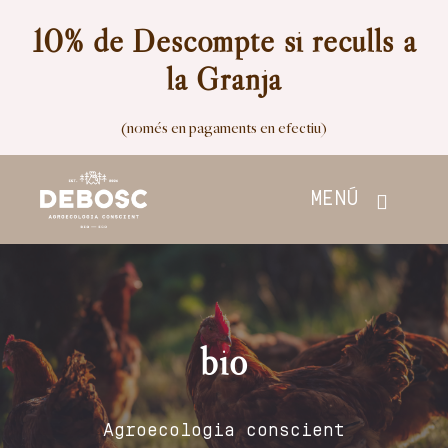
Skip
10% de Descompte si reculls a
to
la Granja
content
(només en pagaments en efectiu)
MENÚ
Inici
Botiga
bio
Nosaltres
Agroecologia conscient
Contacte