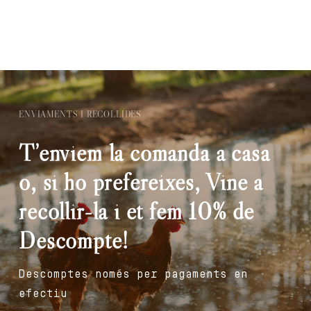
ENVIAMENTS I RECOLLIDES
T’enviem la comanda a casa
o, si ho prefereixes, Vine a
recollir-la i et fem 10% de
Descompte!
Descomptes només per pagaments en
efectiu