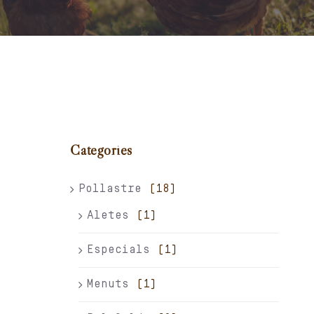
Carret
El meu compte
Català
Categories
Pollastre
(18)
Aletes
(1)
Especials
(1)
Menuts
(1)