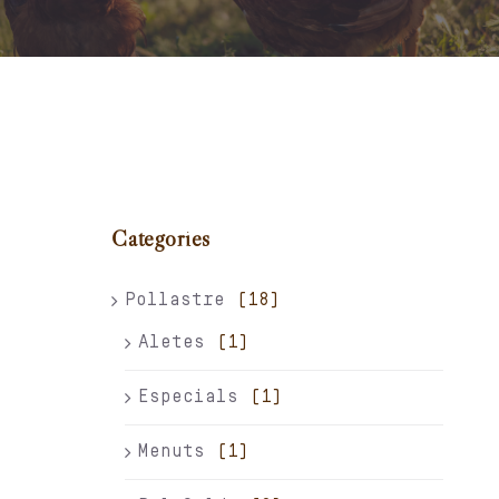
Carret
El meu compte
Català
Categories
Pollastre
(18)
Aletes
(1)
Especials
(1)
Menuts
(1)