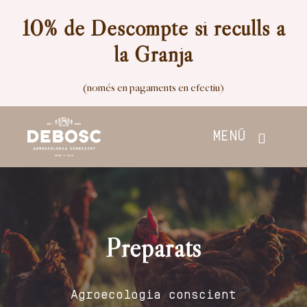
Skip
10% de Descompte si reculls a
to
la Granja
content
(només en pagaments en efectiu)
MENÚ
Inici
Botiga
Preparats
Nosaltres
Agroecologia conscient
Contacte