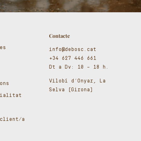
Contacte
es
info@debosc.cat
+34 627 446 661
Dt a Dv: 10 – 18 h.
Vilobí d’Onyar, La
ons
Selva (Girona)
cialitat
client/a