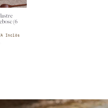
lastre
ebosc (6
c