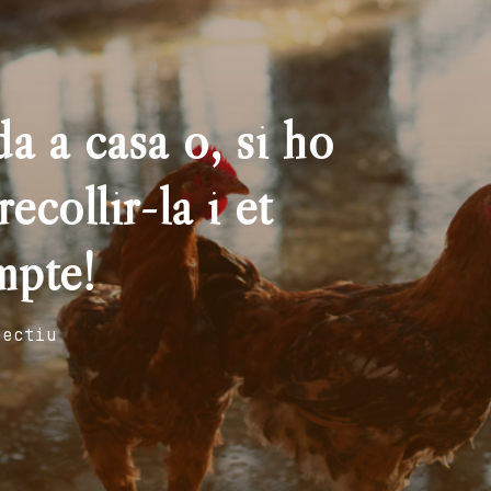
a a casa o, si ho
ecollir-la i et
mpte!
fectiu