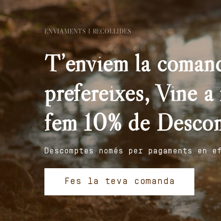
ENVIAMENTS I RECOLLIDES
T’enviem la comand
prefereixes, Vine a r
fem 10% de Desco
Descomptes només per pagaments en e
Fes la teva comanda