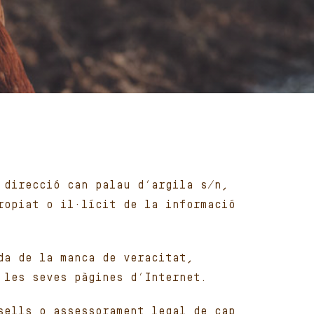
 direcció can palau d’argila s/n,
ropiat o il·lícit de la informació
da de la manca de veracitat,
 les seves pàgines d’Internet.
sells o assessorament legal de cap