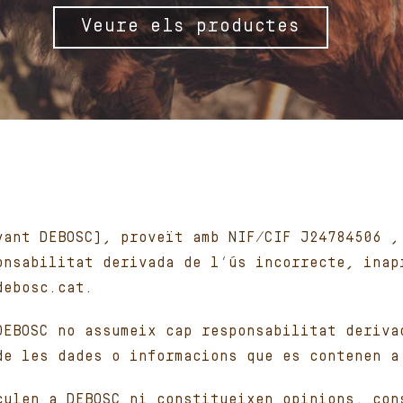
Veure els productes
vant DEBOSC), proveït amb NIF/CIF J24784506 ,
onsabilitat derivada de l’ús incorrecte, inap
debosc.cat.
DEBOSC no assumeix cap responsabilitat deriva
de les dades o informacions que es contenen a
culen a DEBOSC ni constitueixen opinions, con