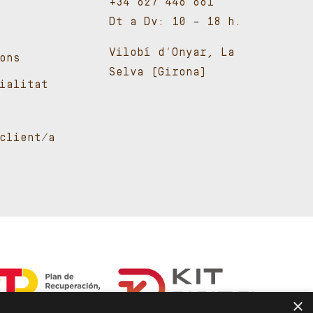
+34 627 446 661
Dt a Dv: 10 – 18 h.
Vilobí d’Onyar, La
ons
Selva (Girona)
cialitat
client/a
×