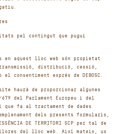
gatiu.
res
itats pel contingut que pugui
s en aquest lloc web són propietat
transmissió, distribució, cessió,
b el consentiment exprés de DEBOSC.
site haurà de proporcionar algunes
/679 del Parlament Europeu i del
l que fa al tractament de dades
emplenament dels presents formularis,
ESSÈNCIA DE TERRITORI SCP per tal de
llores del lloc web. Així mateix, us