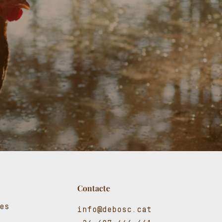
Contacte
es
info@debosc.cat