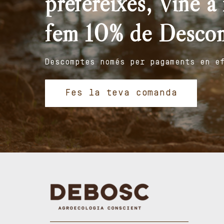
prefereixes, Vine a r
fem 10% de Desco
Descomptes només per pagaments en e
Fes la teva comanda