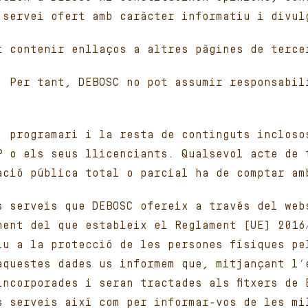
 servei ofert amb caràcter informatiu i divul
t contenir enllaços a altres pàgines de terce
. Per tant, DEBOSC no pot assumir responsabil
, programari i la resta de continguts incloso
P o els seus llicenciants. Qualsevol acte de 
ació pública total o parcial ha de comptar am
s serveis que DEBOSC ofereix a través del web
ment del que estableix el Reglament (UE) 2016
iu a la protecció de les persones físiques pe
aquestes dades us informem que, mitjançant l’
incorporades i seran tractades als fitxers de 
s serveis així com per informar-vos de les mi