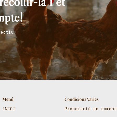
ecollir-la i et
mpte!
fectiu
Menú
Condicions Vàries
INICI
Preparació de comand