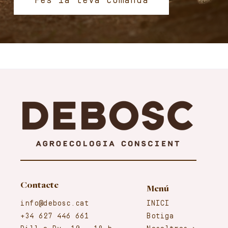
Fes la teva comanda
Contacte
Menú
info@debosc.cat
INICI
+34 627 446 661
Botiga