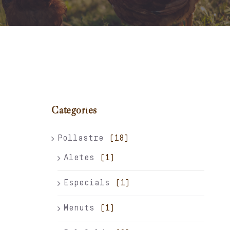
Carret
El meu compte
Català
Categories
Pollastre
(18)
Aletes
(1)
Especials
(1)
Menuts
(1)