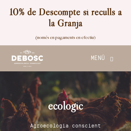
Skip
10% de Descompte si reculls a
to
la Granja
content
(només en pagaments en efectiu)
MENÚ
Inici
Botiga
ecologic
Nosaltres
Agroecologia conscient
Contacte