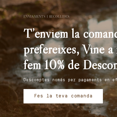
ENVIAMENTS I RECOLLIDES
T’enviem la comand
prefereixes, Vine a r
fem 10% de Desco
Descomptes només per pagaments en e
Fes la teva comanda