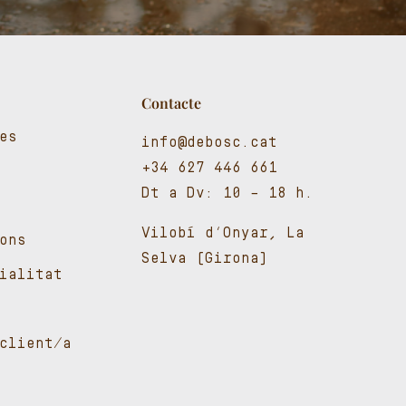
Contacte
es
info@debosc.cat
+34 627 446 661
Dt a Dv: 10 – 18 h.
Vilobí d’Onyar, La
ons
Selva (Girona)
cialitat
client/a