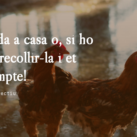
a a casa o, si ho
ecollir-la i et
mpte!
fectiu