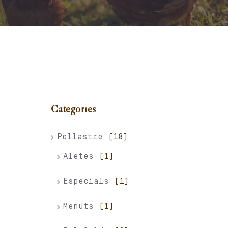
Carret
El meu compte
Català
Categories
Pollastre
(18)
Aletes
(1)
Especials
(1)
Menuts
(1)