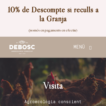
Skip
10% de Descompte si reculls a
to
la Granja
content
(només en pagaments en efectiu)
MENÚ
Inici
Botiga
Visita
Nosaltres
Agroecologia conscient
Contacte