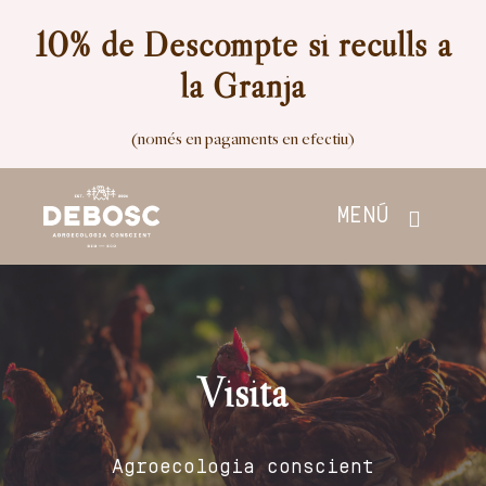
Skip
10% de Descompte si reculls a
to
la Granja
content
(només en pagaments en efectiu)
MENÚ
Inici
Botiga
Visita
Nosaltres
Agroecologia conscient
Contacte