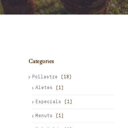
Carret
El meu compte
Català
Categories
Pollastre
(18)
Aletes
(1)
Especials
(1)
Menuts
(1)